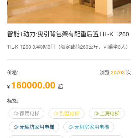
智能T动力:曳引背包架有配重后置TIL-K T260
TIL-K T260 3层3站3门（额定载荷260公斤，可乘坐3人）
价格:
浏览
20703
次
160000.00
¥
起
标签:
家用电梯
别墅电梯
上海电梯
无底坑家用电梯
无机房家用电梯