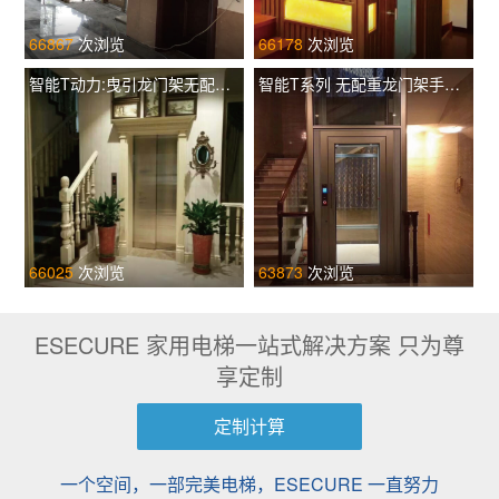
66867
次浏览
66178
次浏览
智能T动力:曳引龙门架无配重土建井道 TIL-L T320
智能T系列 无配重龙门架手动门 TIL-F T260
66025
次浏览
63873
次浏览
ESECURE 家用电梯一站式解决方案 只为尊
享定制
定制计算
一个空间，一部完美电梯，ESECURE 一直努力