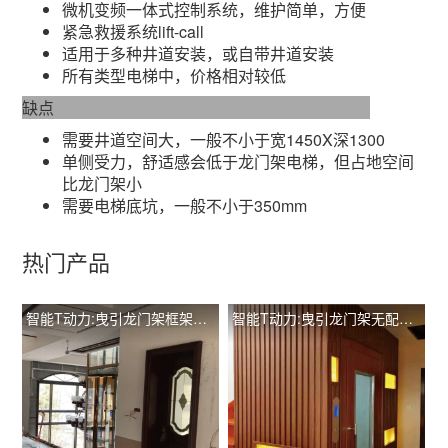
微机变频一体式控制系统，维护简单，方便
紧急救援系统lift-call
适用于多种井道安装，或自带井道安装
所有类型电梯中，价格相对较低
缺点
需要井道空间大，一般不小于宽1450X深1300
单侧受力，舒适感会低于龙门架电梯，但占地空间
比龙门架小
需要电梯底坑，一般不小于350mm
热门产品
智能T动力:曳引龙门架框架观光有配重TIL-L T260
智能T动力:曳引龙门架无配重土建井道手动门 TIL-L T400