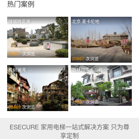
热门案例
绿城桃花源
北京.麦卡伦地
29291
次浏览
20667
次浏览
橡树澜湾
碧林园莲山首府
19937
次浏览
20469
次浏览
ESECURE 家用电梯一站式解决方案 只为尊
享定制