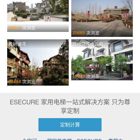
29313
次浏览
20685
次浏览
橡树澜湾
碧林园莲山首府
19947
次浏览
20484
次浏览
ESECURE 家用电梯一站式解决方案 只为尊
享定制
定制计算