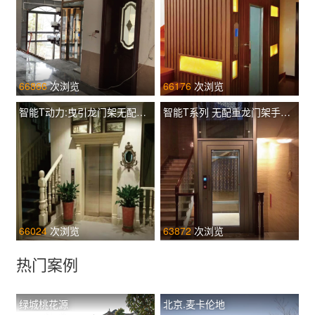
66866
次浏览
66176
次浏览
智能T动力:曳引龙门架无配重土建井道 TIL-L T320
智能T系列 无配重龙门架手动门 TIL-F T260
66024
次浏览
63872
次浏览
热门案例
绿城桃花源
北京.麦卡伦地