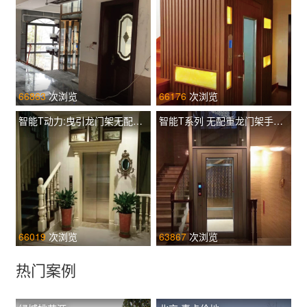
66863
次浏览
66176
次浏览
智能T动力:曳引龙门架无配重土建井道 TIL-L T320
智能T系列 无配重龙门架手动门 TIL-F T260
66019
次浏览
63867
次浏览
热门案例