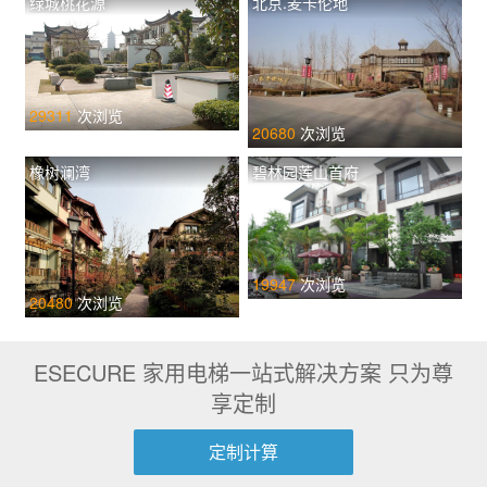
绿城桃花源
北京.麦卡伦地
29311
次浏览
20680
次浏览
橡树澜湾
碧林园莲山首府
19947
次浏览
20480
次浏览
ESECURE 家用电梯一站式解决方案 只为尊
享定制
定制计算