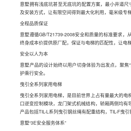
意墅拥有浅底坑甚至无底坑的配置方案，最小井道尺寸10
及安装方式，让有限空间得到最大化利用，毫米级专
全程品质保证
意墅遵循GB/T21739-2008安全和质量的标准
终身成本价提供原厂配，保证与电梯的匹配性，让电
安全以人为本
意墅产品的设计始终以用户切身体验为出发点，聚焦“
护乘行安全。
曳引全系列家用电梯
曳引全系列家用电梯，是目前世界上占有量最大的电
口逆变控制模块，龙门架式机械结构，轿厢两侧均有
产品包括TIL-L系列曳引钢丝绳有配重结构，TIL-F
意墅“3E安全服务体系”