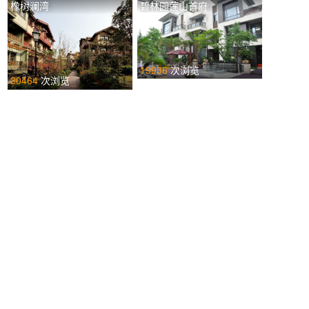
橡树澜湾
碧林园莲山首府
19936
次浏览
20464
次浏览