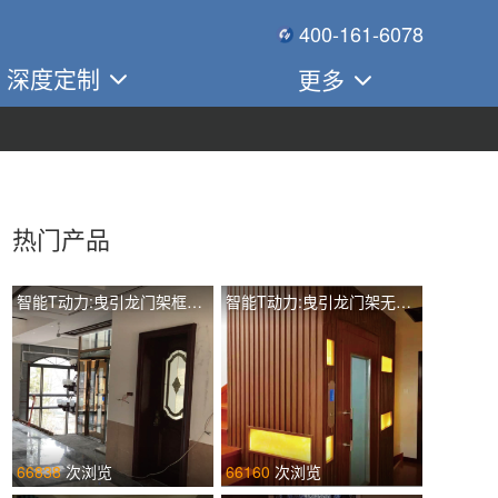
400-161-6078
深度定制
更多
热门产品
智能T动力:曳引龙门架框架观光有配重TIL-L T260
智能T动力:曳引龙门架无配重土建井道手动门 TIL-L T400
66838
次浏览
66160
次浏览