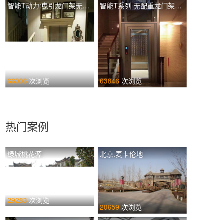
智能T动力:曳引龙门架无配重土建井道 TIL-L T320
智能T系列 无配重龙门架手动门 TIL-F T260
66006
次浏览
63846
次浏览
热门案例
绿城桃花源
北京.麦卡伦地
29283
次浏览
20659
次浏览