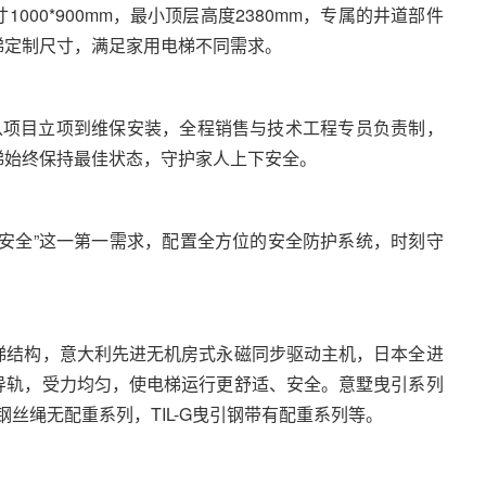
00*900mm，最小顶层高度2380mm，专属的井道部件
梯定制尺寸，满足家用电梯不同需求。
要求，从项目立项到维保安装，全程销售与技术工程专员负责制，
梯始终保持最佳状态，守护家人上下安全。
安全”这一第一需求，配置全方位的安全防护系统，时刻守
梯结构，意大利先进无机房式永磁同步驱动主机，日本全进
导轨，受力均匀，使电梯运行更舒适、安全。意墅曳引系列
曳引钢丝绳无配重系列，TIL-G曳引钢带有配重系列等。