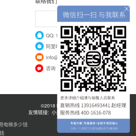
联络我们
400-161-6078
QQ: 122700946
阿里旺旺：意墅别墅家用电梯
info@esecurechina.com
咨询 · 报价 · 留言
©2018 Esecure All rights reserved.
友情链接:
小型家用观光电梯
家用电梯
家用电梯多少钱
钱