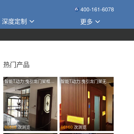
400-161-6078
深度定制
更多
热门产品
智能T动力:曳引龙门架框架观光有配重TIL-L T260
智能T动力:曳引龙门架无配重土建井道手动门 TIL-L T400
66838
次浏览
66160
次浏览