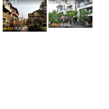
橡树澜湾
碧林园莲山首府
19936
次浏览
20464
次浏览