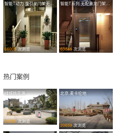
智能T动力:曳引龙门架无配重土建井道 TIL-L T320
智能T系列 无配重龙门架手动门 TIL-F T260
66005
次浏览
63846
次浏览
热门案例
绿城桃花源
北京.麦卡伦地
29282
次浏览
20659
次浏览